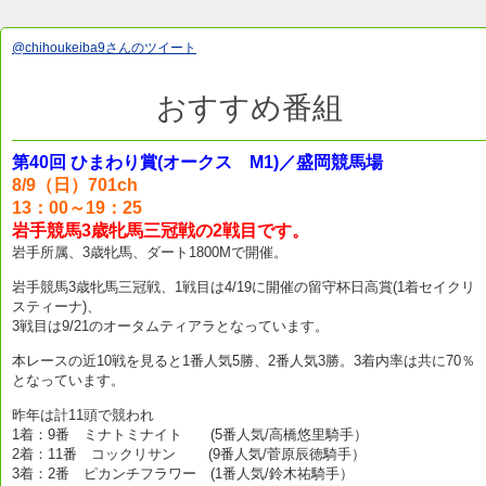
@chihoukeiba9さんのツイート
おすすめ番組
第40回 ひまわり賞(オークス M1)／盛岡競馬場
8/9（日）701ch
13：00～19：25
岩手競馬3歳牝馬三冠戦の2戦目です。
岩手所属、3歳牝馬、ダート1800Mで開催。
岩手競馬3歳牝馬三冠戦、1戦目は4/19に開催の留守杯日高賞(1着セイクリ
スティーナ)、
3戦目は9/21のオータムティアラとなっています。
本レースの近10戦を見ると1番人気5勝、2番人気3勝。3着内率は共に70％
となっています。
昨年は計11頭で競われ
1着：9番 ミナトミナイト (5番人気/高橋悠里騎手）
2着：11番 コックリサン (9番人気/菅原辰徳騎手）
3着：2番 ピカンチフラワー (1番人気/鈴木祐騎手）