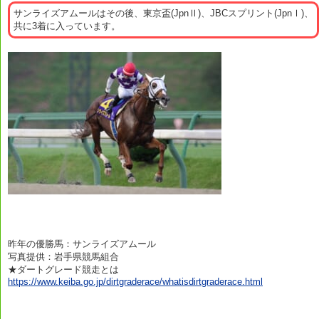
サンライズアムールはその後、東京盃(JpnⅡ)、JBCスプリント(JpnⅠ)、
共に3着に入っています。
昨年の優勝馬：サンライズアムール
写真提供：岩手県競馬組合
★ダートグレード競走とは
https://www.keiba.go.jp/dirtgraderace/whatisdirtgraderace.html