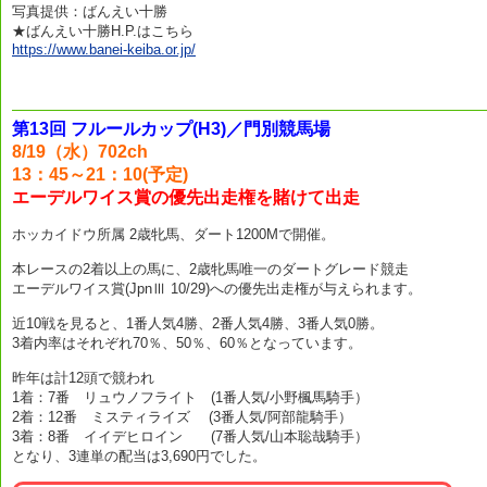
写真提供：ばんえい十勝
★ばんえい十勝H.P.はこちら
https://www.banei-keiba.or.jp/
第13回 フルールカップ(H3)／門別競馬場
8/19（水）702ch
13：45～21：10(予定)
エーデルワイス賞の優先出走権を賭けて出走
ホッカイドウ所属 2歳牝馬、ダート1200Mで開催。
本レースの2着以上の馬に、2歳牝馬唯一のダートグレード競走
エーデルワイス賞(JpnⅢ 10/29)への優先出走権が与えられます。
近10戦を見ると、1番人気4勝、2番人気4勝、3番人気0勝。
3着内率はそれぞれ70％、50％、60％となっています。
昨年は計12頭で競われ
1着：7番 リュウノフライト (1番人気/小野楓馬騎手）
2着：12番 ミスティライズ (3番人気/阿部龍騎手）
3着：8番 イイデヒロイン (7番人気/山本聡哉騎手）
となり、3連単の配当は3,690円でした。