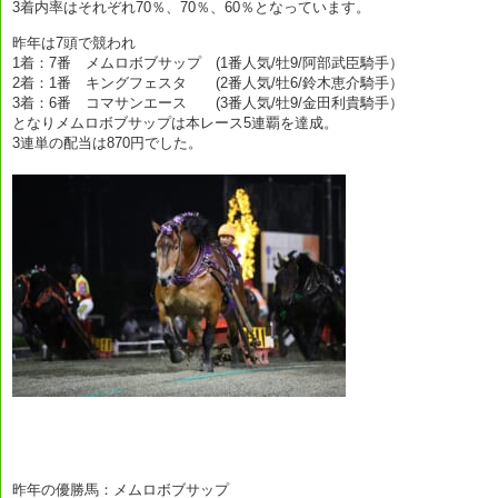
3着内率はそれぞれ70％、70％、60％となっています。
昨年は7頭で競われ
1着：7番 メムロボブサップ (1番人気/牡9/阿部武臣騎手）
2着：1番 キングフェスタ (2番人気/牡6/鈴木恵介騎手）
3着：6番 コマサンエース (3番人気/牡9/金田利貴騎手）
となりメムロボブサップは本レース5連覇を達成。
3連単の配当は870円でした。
昨年の優勝馬：メムロボブサップ