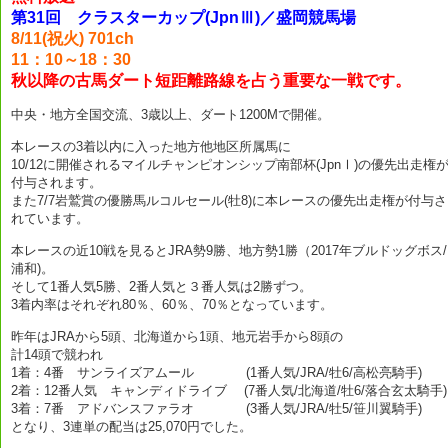
第31回 クラスターカップ(JpnⅢ)／盛岡競馬場
8/11(祝火) 701ch
11：10～18：30
秋以降の古馬ダート短距離路線を占う重要な一戦です。
中央・地方全国交流、3歳以上、ダート1200Mで開催。
本レースの3着以内に入った地方他地区所属馬に
10/12に開催されるマイルチャンピオンシップ南部杯(JpnⅠ)の優先出走権
付与されます。
また7/7岩鷲賞の優勝馬ルコルセール(牡8)に本レースの優先出走権が付与さ
れています。
本レースの近10戦を見るとJRA勢9勝、地方勢1勝（2017年ブルドッグボス/
浦和)。
そして1番人気5勝、2番人気と３番人気は2勝ずつ。
3着内率はそれぞれ80％、60％、70％となっています。
昨年はJRAから5頭、北海道から1頭、地元岩手から8頭の
計14頭で競われ
1着：4番 サンライズアムール (1番人気/JRA/牡6/高松亮騎手)
2着：12番人気 キャンディドライブ (7番人気/北海道/牡6/落合玄太騎手)
3着：7番 アドバンスファラオ (3番人気/JRA/牡5/笹川翼騎手)
となり、3連単の配当は25,070円でした。