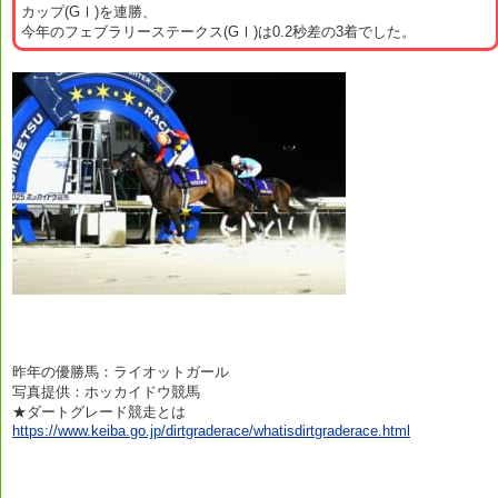
カップ(GⅠ)を連勝、
今年のフェブラリーステークス(GⅠ)は0.2秒差の3着でした。
昨年の優勝馬：ライオットガール
写真提供：ホッカイドウ競馬
★ダートグレード競走とは
https://www.keiba.go.jp/dirtgraderace/whatisdirtgraderace.html