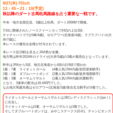
8/27(木) 701ch
13：45～21：10(予定)
秋以降のダート古馬牝馬路線を占う重要な一戦です。
中央・地方全国交流、3歳以上牝馬、ダート2000Mで開催。
7/16に開催されたノースクイーンカップ(H2)の上位3頭、
チャチャハツゴウ(川崎/4歳)、ゼロアワー(北海道/4歳)、ラブラブパイロ(大
井/7歳)に
本レースの優先出走権が付与されています。
本レース近10戦を見るとJRA勢が全勝。
地方勢は昨年2024年のドライゼ(大井/5歳)の3着が最高位となっています。
昨年はJRAから5頭、地元北海道から4頭の計9頭で競われ
1着：7番 ライオットガール (4番人気/JRA/5歳/岩田望来騎手)
2着：1番 ダブルハートボンド (2番人気/JRA/4歳/坂井瑠星騎手)
3着：3番 オーサムリザルト (1番人気/JRA/5歳/武豊騎手)
となり、3連単の配当は18,440円でした。
なお地方馬最先着はゼロアワー(北海道/3歳/落合玄太騎手)の5着でした。
ライオットガールとオーサムリザルトはJBCレディスクラシック(JpnⅠ)
に出走し、
ライオットガールは5着、オーサムリザルトは3着でした。
そしてダブルハートボンドは、みやこステークス(GⅢ)、チャンピオンズ