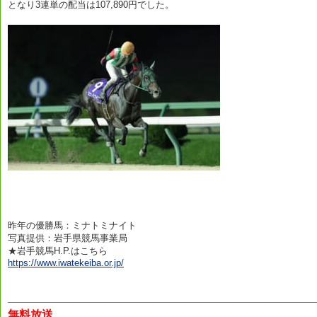
となり3連単の配当は107,890円でした。
昨年の優勝馬：ミナトミナイト
写真提供：岩手県競馬事業局
★岩手競馬H.P.はこちら
https://www.iwatekeiba.or.jp/
無料放送