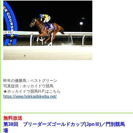
昨年の優勝馬：ベストグリーン
写真提供：ホッカイドウ競馬
★ホッカイドウ競馬H.P.はこちら
https://www.hokkaidokeiba.net/
無料放送
第38回 ブリーダーズゴールドカップ(JpnⅢ)／門別競馬
場