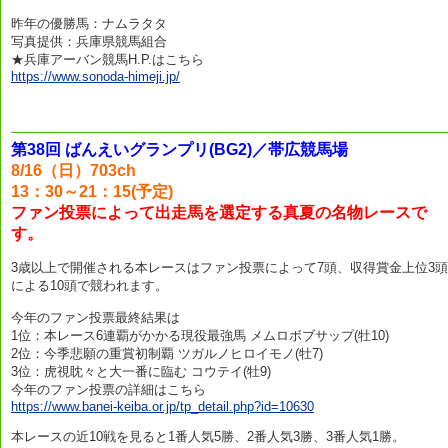
昨年の優勝馬：ナムラタタ
写真提供：兵庫県競馬組合
★兵庫アーバン競馬H.P.はこちら
https://www.sonoda-himeji.jp/
第38回 ばんえいグランプリ(BG2)／帯広競馬場
8/16（日）703ch
13：30～21：15(予定)
ファン投票によって出走馬を選定する真夏の名物レースで
す。
3歳以上で開催される本レースはファン投票によって7頭、収得賞金上位3頭
による10頭で競われます。
今年のファン投票最終結果は
1位：本レース6連覇がかかる現役最強馬 メムロボブサップ(牡10)
2位：今季悲願の重賞初制覇 ツガルノヒロイモノ(牡7)
3位：虎視眈々と大一番に臨む コウテイ(牡9)
今年のファン投票の詳細はこちら
https://www.banei-keiba.or.jp/tp_detail.php?id=10630
本レースの近10戦を見ると1番人気5勝、2番人気3勝、3番人気1勝。