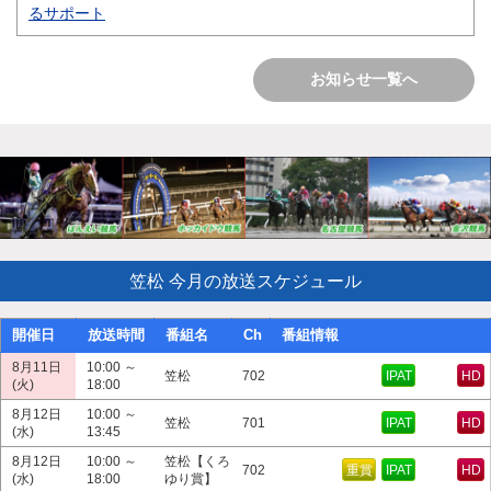
るサポート
お知らせ一覧へ
笠松 今月の放送スケジュール
開催日
放送時間
番組名
Ch
番組情報
8月11日
10:00 ～
笠松
702
IPAT
HD
(火)
18:00
8月12日
10:00 ～
笠松
701
IPAT
HD
(水)
13:45
8月12日
10:00 ～
笠松【くろ
702
重賞
IPAT
HD
(水)
18:00
ゆり賞】