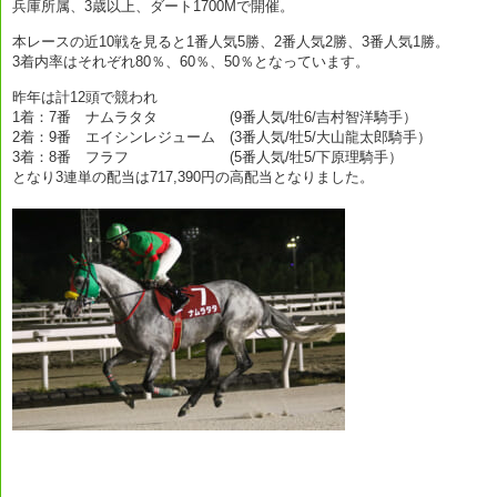
兵庫所属、3歳以上、ダート1700Mで開催。
本レースの近10戦を見ると1番人気5勝、2番人気2勝、3番人気1勝。
3着内率はそれぞれ80％、60％、50％となっています。
昨年は計12頭で競われ
1着：7番 ナムラタタ (9番人気/牡6/吉村智洋騎手）
2着：9番 エイシンレジューム (3番人気/牡5/大山龍太郎騎手）
3着：8番 フラフ (5番人気/牡5/下原理騎手）
となり3連単の配当は717,390円の高配当となりました。