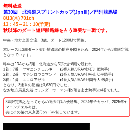
無料放送
第30回 北海道スプリントカップ(JpnⅢ)／門別競馬場
8/13(木) 701ch
13：45～21：10(予定)
秋以降のダート短距離路線を占う重要な一戦です。
中央・地方全国交流、3歳、ダート1200Mで開催。
本レースは3歳ダート短距離路線の拡充を図るため、2024年から3歳限定戦
となっています。
昨年はJRAから3頭、北海道から5頭の計8頭で競われ
1着：7番 ヤマニンチェルキ (2番人気/JRA/牡/石川倭騎手)
2着：2番 マテンロウコマンド (1番人気/JRA/牡/松山弘平騎手)
3着：1番 エコロアゼル (4番人気/JRA/牡/團野大成騎手)
となり、3連単の配当は3,630円でした。
なお地方馬最先着はワンダーウーマン(牝/落合玄太騎手)の4着でした。
3歳限定戦となってからの過去2戦の優勝馬、2024年チカッパ、2025年ヤ
マニンチェルキは、
共にその後の東京盃(JpnⅡ)を制しています。