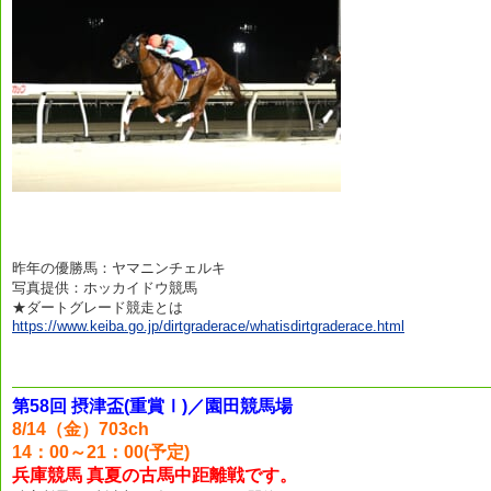
昨年の優勝馬：ヤマニンチェルキ
写真提供：ホッカイドウ競馬
★ダートグレード競走とは
https://www.keiba.go.jp/dirtgraderace/whatisdirtgraderace.html
第58回 摂津盃(重賞Ⅰ)／園田競馬場
8/14（金）703ch
14：00～21：00(予定)
兵庫競馬 真夏の古馬中距離戦です。