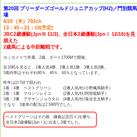
第20回 ブリーダーズゴールドジュニアカップ(H2)／門別競馬
場
8/20（木）702ch
13：45～21：10(予定)
JBC2歳優駿(JpnⅢ 11/3)、全日本2歳優駿(JpnⅠ 12/16)を見
据えた
2歳馬による中距離戦です。
ホッカイドウ所属、2歳、ダート1700Mで開催。
近10戦を見ると、1番人気4勝、2番人気1勝、3番人気0勝。
3着内率はそれぞれ80％、40％、60％となっています。
昨年は計7頭で競われ
1着：4番 ベストグリーン (1番人気/牡/小野楓馬騎手）
2着：1番 マロンソレイユ (2番人気/牡/阿部龍騎手）
3着：2番 アサヤンジョウタロ (4番人気/牡/落合玄太騎手）
となり、3連単の配当は2,590円でした。
ベストグリーンはその後、鎌倉記念(SⅡ)を勝ち、
全日本2歳優駿(JpnⅠ)に出走し3着でした。