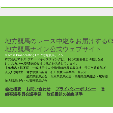
地方競馬のレース中継をお届けするC
地方競馬ナイン公式ウェブサイト
© Atoss Broadcasting Ltd. / 地方競馬ナイン
株式会社アトス･ブロードキャスティングは、下記の主催者より委託を受
け、スカパーJSAT株式会社に番組を供給しています。
主催者名：順不同
一般社団法人 北海道軽種馬振興公社・帯広市農政部ば
んえい振興室・岩手県競馬組合・石川県競馬事業局・金沢市・
愛知県競馬組合・兵庫県競馬組合・高知県競馬組合・岐阜県
地方競馬組合・佐賀県競馬組合
会社概要
お問い合わせ
プライバシーポリシー
番
組審議委員会議事録
放送番組の編集基準