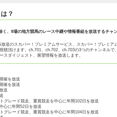
とは？
除く、9場の地方競馬のレース中継や情報番組を放送するチャ
S放送のスカパー！プレミアムサービス、スカパー！プレミア
視聴頂けます。ch.701、ch.702、ch.703の3つのチャンネ
ースダイジェスト、展望情報を放送します。
開催を放送
開催を放送
放送
送
ートグレード競走、重賞競走を中心に年間102日を放送
中心に年間52日を放送
ートグレード競走、重賞競走を中心に年間104日を放送