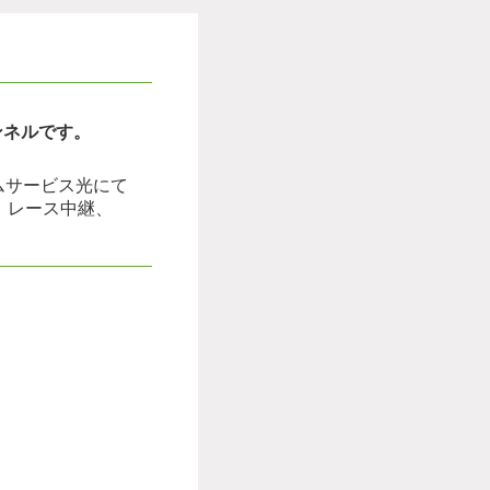
ンネルです。
ムサービス光にて
ルで、レース中継、