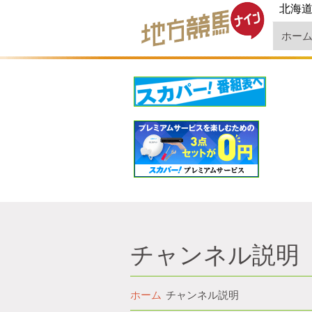
北海
ホー
チャンネル説明
ホーム
チャンネル説明