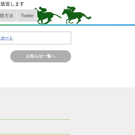
を放送します
聴方法
Twitter
サポート
お知らせ一覧へ