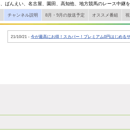
道、ばんえい、名古屋、園田、高知他、地方競馬のレース中継
ム
チャンネル説明
8月・9月の放送予定
オススメ番組
視
21/10/21
-
今が最高にお得！スカパー！プレミアム0円はじめる