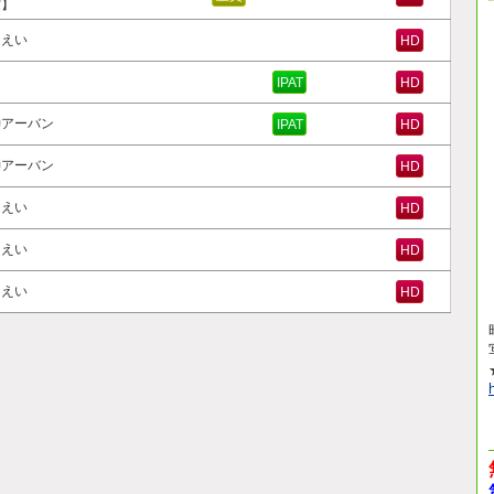
賞】
んえい
HD
岡
IPAT
HD
神アーバン
IPAT
HD
神アーバン
HD
んえい
HD
んえい
HD
んえい
HD