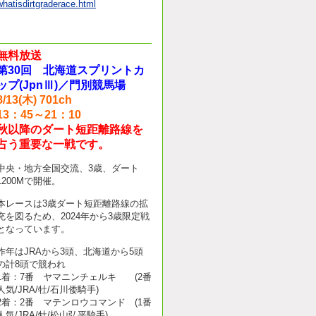
whatisdirtgraderace.html
無料放送
第30回 北海道スプリントカ
ップ(JpnⅢ)／門別競馬場
8/13(木) 701ch
13：45～21：10
秋以降のダート短距離路線を
占う重要な一戦です。
中央・地方全国交流、3歳、ダート
1200Mで開催。
本レースは3歳ダート短距離路線の拡
充を図るため、2024年から3歳限定戦
となっています。
昨年はJRAから3頭、北海道から5頭
の計8頭で競われ
1着：7番 ヤマニンチェルキ (2番
人気/JRA/牡/石川倭騎手)
2着：2番 マテンロウコマンド (1番
人気/JRA/牡/松山弘平騎手)