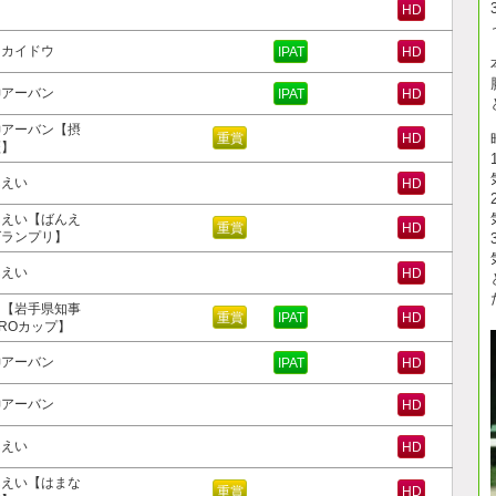
岡
HD
ッカイドウ
IPAT
HD
神アーバン
IPAT
HD
神アーバン【摂
重賞
HD
盃】
んえい
HD
んえい【ばんえ
重賞
HD
グランプリ】
んえい
HD
岡【岩手県知事
重賞
IPAT
HD
ROカップ】
神アーバン
IPAT
HD
神アーバン
HD
んえい
HD
んえい【はまな
重賞
HD