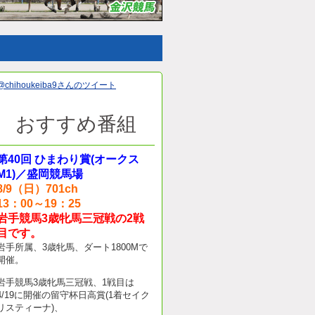
@chihoukeiba9さんのツイート
おすすめ番組
第40回 ひまわり賞(オークス
M1)／盛岡競馬場
8/9（日）701ch
13：00～19：25
岩手競馬3歳牝馬三冠戦の2戦
目です。
岩手所属、3歳牝馬、ダート1800Mで
開催。
岩手競馬3歳牝馬三冠戦、1戦目は
4/19に開催の留守杯日高賞(1着セイク
リスティーナ)、