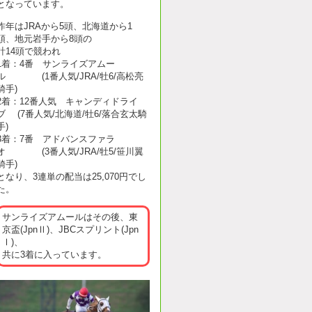
となっています。
昨年はJRAから5頭、北海道から1
頭、地元岩手から8頭の
計14頭で競われ
1着：4番 サンライズアムー
ル (1番人気/JRA/牡6/高松亮
騎手)
2着：12番人気 キャンディドライ
ブ (7番人気/北海道/牡6/落合玄太騎
手)
3着：7番 アドバンスファラ
オ (3番人気/JRA/牡5/笹川翼
騎手)
となり、3連単の配当は25,070円でし
た。
サンライズアムールはその後、東
京盃(JpnⅡ)、JBCスプリント(Jpn
Ⅰ)、
共に3着に入っています。