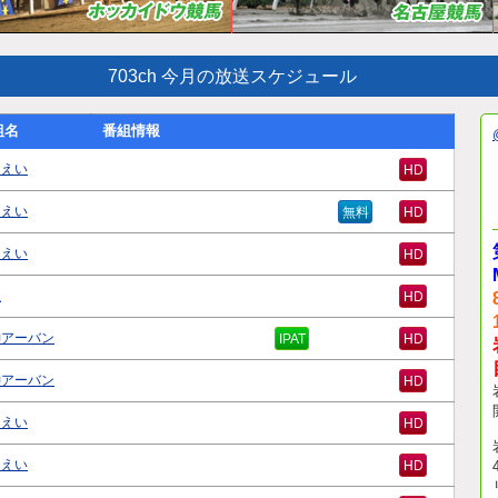
703ch 今月の放送スケジュール
組名
番組情報
んえい
HD
んえい
無料
HD
んえい
HD
沢
HD
神アーバン
IPAT
HD
神アーバン
HD
んえい
HD
んえい
HD