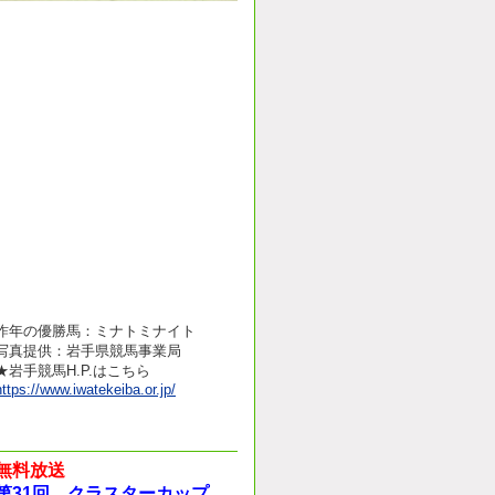
昨年の優勝馬：ミナトミナイト
写真提供：岩手県競馬事業局
★岩手競馬H.P.はこちら
https://www.iwatekeiba.or.jp/
無料放送
第31回 クラスターカップ