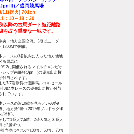
(JpnⅢ)／盛岡競馬場
8/11(祝火) 701ch
11：10～18：30
秋以降の古馬ダート短距離路
線を占う重要な一戦です。
中央・地方全国交流、3歳以上、ダー
ト1200Mで開催。
本レースの3着以内に入った地方他地
区所属馬に
10/12に開催されるマイルチャンピオ
ンシップ南部杯(JpnⅠ)の優先出走権
が付与されます。
また7/7岩鷲賞の優勝馬ルコルセール
(牡8)に本レースの優先出走権が付与
されています。
本レースの近10戦を見るとJRA勢9
勝、地方勢1勝（2017年ブルドッグボ
ス/浦和)。
そして1番人気5勝、2番人気と３番人
気は2勝ずつ。
3着内率はそれぞれ80％、60％、70％