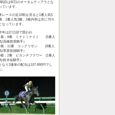
3戦目は9/21のオータムティアラとな
っています。
本レースの近10戦を見ると1番人気5
勝、2番人気3勝。3着内率は共に70％
となっています。
昨年は計11頭で競われ
1着：9番 ミナトミナイト (5番人
気/高橋悠里騎手）
2着：11番 コックリサン (9番人
気/菅原辰徳騎手）
3着：2番 ピカンチフラワー (1番人
気/鈴木祐騎手）
となり3連単の配当は107,890円でし
た。